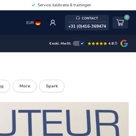
Service, kalibratie & trainingen
0
CONTACT
EUR
+31 (0)416-369474
4.8
/5
€
exkl. MwSt.
bo
More
Spark