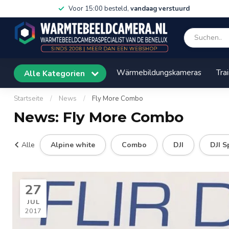
Voor 15:00 besteld,
vandaag verstuurd
Wärmebildungskameras
Tra
Alle Kategorien
Startseite
/
News
/
Fly More Combo
News: Fly More Combo
Alle
Alpine white
Combo
DJI
DJI S
27
JUL
2017