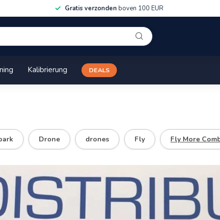
Gratis verzonden
boven 100 EUR
ining
Kalibrierung
DEALS
park
Drone
drones
Fly
Fly More Com