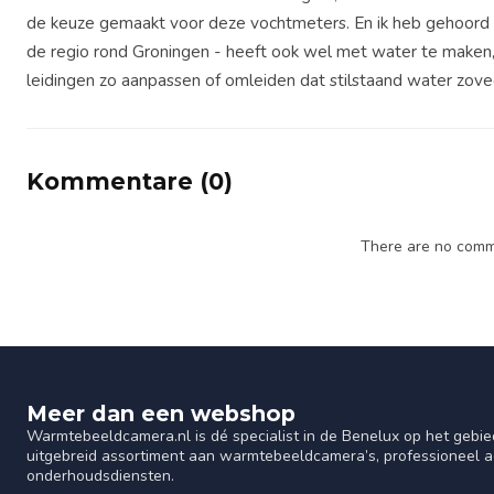
de keuze gemaakt voor deze vochtmeters. En ik heb gehoord da
de regio rond Groningen - heeft ook wel met water te maken,
leidingen zo aanpassen of omleiden dat stilstaand water zov
Kommentare (0)
There are no comme
Meer dan een webshop
Warmtebeeldcamera.nl is dé specialist in de Benelux op het gebie
uitgebreid assortiment aan warmtebeeldcamera’s, professioneel ad
onderhoudsdiensten.