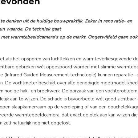
gevonden
 denken uit de huidige bouwpraktijk. Zeker in renovatie- en
un waarde. De techniek gaat
s met warmtebeeldcamera’s op de markt. Ongetwijfeld gaan ook
net als het opsporen van luchtlekken en warmteverliesgevende de
nzichtbare gebreken wél opgespoord worden met slimme warmtebe
(Infrared Guided Measurement technologie) kunnen reparatie- 
en. De vochtmeter beschikt over alle benodigde meetmogelijkhe
en nodige hak- en breekwerk. De oorzaak van een vochtprobleem
idelijk aan te wijzen. De schade is bijvoorbeeld wél goed zichtbaar
een open slaapkamerraam op de verdieping of van een douchelekkag
erde warmtebeeldcamera, dat exact de plek aan kan wijzen die
elf natuurlijk nog niet opgelost.