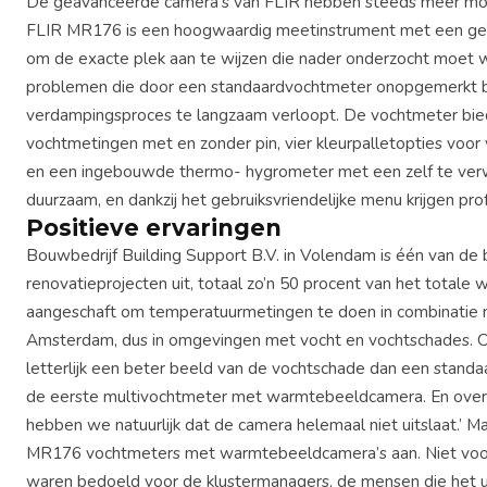
De geavanceerde camera’s van FLIR hebben steeds meer moge
FLIR MR176 is een hoogwaardig meetinstrument met een ge
om de exacte plek aan te wijzen die nader onderzocht moet
problemen die door een standaardvochtmeter onopgemerkt blij
verdampingsproces te langzaam verloopt. De vochtmeter bied
vochtmetingen met en zonder pin, vier kleurpalletopties vo
en een ingebouwde thermo- hygrometer met een zelf te verwi
duurzaam, en dankzij het gebruiksvriendelijke menu krijgen pro
Positieve ervaringen
Bouwbedrijf Building Support B.V. in Volendam is één van de
renovatieprojecten uit, totaal zo’n 50 procent van het totale
aangeschaft om temperatuurmetingen te doen in combinatie m
Amsterdam, dus in omgevingen met vocht en vochtschades. 
letterlijk een beter beeld van de vochtschade dan een stand
de eerste multivochtmeter met warmtebeeldcamera. En over zij
hebben we natuurlijk dat de camera helemaal niet uitslaat.’ Ma
MR176 vochtmeters met warmtebeeldcamera’s aan. Niet voor het
waren bedoeld voor de klustermanagers, de mensen die het un