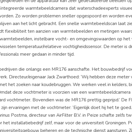
lijkheden en de apparatuur kan zeer gedetailleerde beelden o
ïntegreerde warmtebeeldcamera dat waterschadeexperts visuee
 worden. Zo worden problemen sneller opgespoord en worden ev
ven aan het licht gebracht. Een snelle warmtebeeldscan laat zi
t flexibiliteit ten aanzien van warmtebeelden en metingen waar
or warmtebeelden, instelbare vocht- en omgevingswaarden op he
sselen temperatuur/relatieve vochtigheidssensor. De meter is d
fessionals meer gedaan in minder tijd.
 bedrijven die onlangs een MR176 aanschafte. Het bouwbedrijf vo
 werk. Directeur/eigenaar Jack Zwarthoed: ‘Wij hebben deze meter 
et het zoeken naar koudebruggen. We werken veel in kelders, bi
Omdat deze vochtmeter is voorzien van een warmtebeeldcamera 
aard vochtmeter. Bovendien was de MR176 prettig geprijsd.’ De 
n ervaringen met de vochtmeter: ‘Eigenlijk doet hij het te goed. 
rinus Postma, directeur van AirFilter B.V. in Peize schafte zelfs t
 installatiebedrijf zelf, maar voor de universiteit Groningen. P
iversiteitsgebouw beheren en de technische dienst aansturen. Z