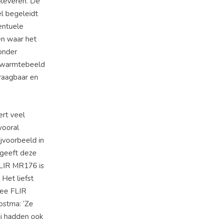
pleveren. De
l begeleidt
entuele
en waar het
onder
t warmtebeeld
raagbaar en
ert veel
vooral
jvoorbeeld in
geeft deze
FLIR MR176 is
Het liefst
wee FLIR
ostma: ‘Ze
ij hadden ook