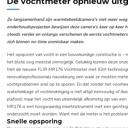
De vochtmeter opnieuw uit
Zo langzamerhand zijn warmtebeeldcamera’s niet meer weg te
onderhoudsprojecten bewijzen deze camera’s keer op keer h
steeds verder en onlangs verschenen de eerste vochtmeter
zich binnen no-time onmisbaar maken.
Het opsporen van vocht in een bouwkundige constructie is – 
het blote oog meestal onmogelijk. Gelukkig kunnen deze o
Met de nieuwe FLIR MR176 Vochtmeter met IGM-technologie 
renovatieprofessionals nauwkeurig zien waar ze moeten met
vochtproblemen snel op te sporen. En dat zonder het voorhe
waterlekkage of vochtindringing is niet altijd eenvoudig of du
plafond, maar het vocht kan uiteindelijk afkomstig zijn van 
MR176 is een hoogwaardig meetinstrument met een geïntegre
onderzocht moet worden. Want met de meter is het probleem z
Snelle opsporing