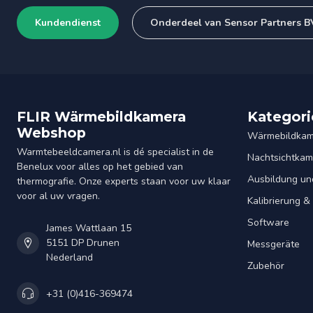
Kundendienst
Onderdeel van Sensor Partners B
FLIR Wärmebildkamera
Kategori
Webshop
Wärmebildkam
Warmtebeeldcamera.nl is dé specialist in de
Nachtsichtkam
Benelux voor alles op het gebied van
Ausbildung un
thermografie. Onze experts staan voor uw klaar
voor al uw vragen.
Kalibrierung 
Software
James Wattlaan 15
5151 DP Drunen
Messgeräte
Nederland
Zubehör
+31 (0)416-369474