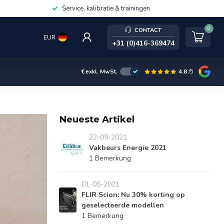
Service, kalibratie & trainingen
0
CONTACT
EUR
+31 (0)416-369474
4.8
/5
€
exkl. MwSt.
Neueste Artikel
22-09-2021
Vakbeurs Energie 2021
1 Bemerkung
01-05-2021
FLIR Scion: Nu 30% korting op
geselecteerde modellen
1 Bemerkung