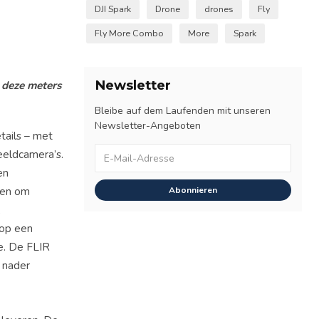
DJI Spark
Drone
drones
Fly
Fly More Combo
More
Spark
Newsletter
 deze meters
Bleibe auf dem Laufenden mit unseren
Newsletter-Angeboten
tails – met
eldcamera’s.
en
den om
Abonnieren
,
 op een
e. De FLIR
 nader