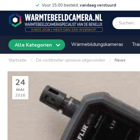
Voor 15:00 besteld,
vandaag verstuurd
Wärmebildungskameras
Tra
Alle Kategorien
Startseite
/
De vochtmeter opnieuw uitgevonden
/
News
24
MAI
2016