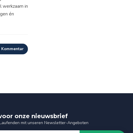
al werkzaam in
ngen én
n Kommentar
n voor onze nieuwsbrief
 Laufenden mit unseren Newsletter-Angeboten