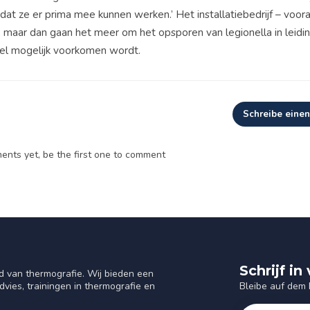
t ze er prima mee kunnen werken.’ Het installatiebedrijf – voor
 maar dan gaan het meer om het opsporen van legionella in leidi
eel mogelijk voorkomen wordt.
Schreibe eine
nts yet, be the first one to comment
Schrijf i
d van thermografie. Wij bieden een
Bleibe auf dem
vies, trainingen in thermografie en