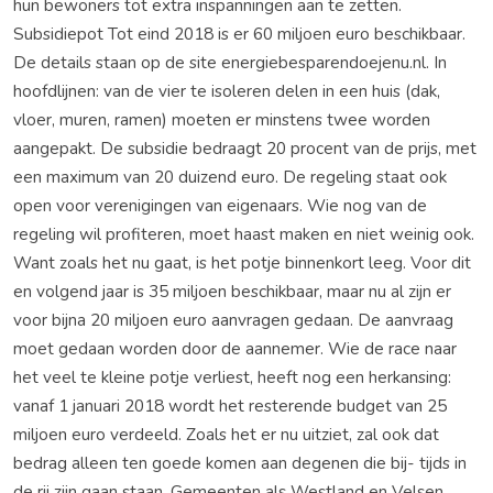
hun bewoners tot extra inspanningen aan te zetten.
Subsidiepot Tot eind 2018 is er 60 miljoen euro beschikbaar.
De details staan op de site energiebesparendoejenu.nl. In
hoofdlijnen: van de vier te isoleren delen in een huis (dak,
vloer, muren, ramen) moeten er minstens twee worden
aangepakt. De subsidie bedraagt 20 procent van de prijs, met
een maximum van 20 duizend euro. De regeling staat ook
open voor verenigingen van eigenaars. Wie nog van de
regeling wil profiteren, moet haast maken en niet weinig ook.
Want zoals het nu gaat, is het potje binnenkort leeg. Voor dit
en volgend jaar is 35 miljoen beschikbaar, maar nu al zijn er
voor bijna 20 miljoen euro aanvragen gedaan. De aanvraag
moet gedaan worden door de aannemer. Wie de race naar
het veel te kleine potje verliest, heeft nog een herkansing:
vanaf 1 januari 2018 wordt het resterende budget van 25
miljoen euro verdeeld. Zoals het er nu uitziet, zal ook dat
bedrag alleen ten goede komen aan degenen die bij- tijds in
de rij zijn gaan staan. Gemeenten als Westland en Velsen