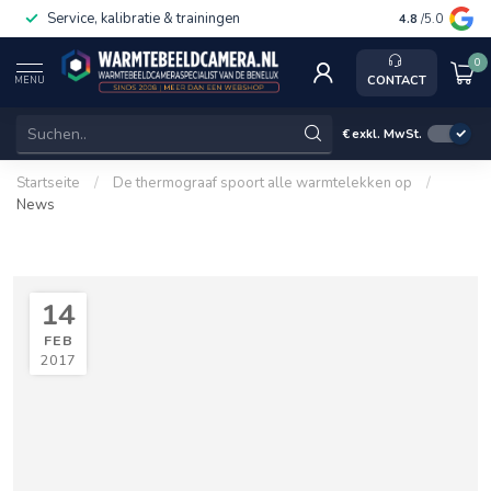
Service, kalibratie & trainingen
4.8
/5.0
0
CONTACT
MENU
€
exkl. MwSt.
Startseite
/
De thermograaf spoort alle warmtelekken op
/
News
14
FEB
2017