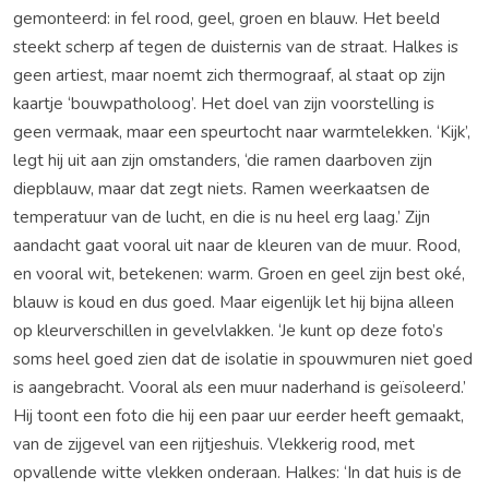
gemonteerd: in fel rood, geel, groen en blauw. Het beeld
steekt scherp af tegen de duisternis van de straat. Halkes is
geen artiest, maar noemt zich thermograaf, al staat op zijn
kaartje ‘bouwpatholoog’. Het doel van zijn voorstelling is
geen vermaak, maar een speurtocht naar warmtelekken. ‘Kijk’,
legt hij uit aan zijn omstanders, ‘die ramen daarboven zijn
diepblauw, maar dat zegt niets. Ramen weerkaatsen de
temperatuur van de lucht, en die is nu heel erg laag.’ Zijn
aandacht gaat vooral uit naar de kleuren van de muur. Rood,
en vooral wit, betekenen: warm. Groen en geel zijn best oké,
blauw is koud en dus goed. Maar eigenlijk let hij bijna alleen
op kleurverschillen in gevelvlakken. ‘Je kunt op deze foto’s
soms heel goed zien dat de isolatie in spouwmuren niet goed
is aangebracht. Vooral als een muur naderhand is geïsoleerd.’
Hij toont een foto die hij een paar uur eerder heeft gemaakt,
van de zijgevel van een rijtjeshuis. Vlekkerig rood, met
opvallende witte vlekken onderaan. Halkes: ‘In dat huis is de