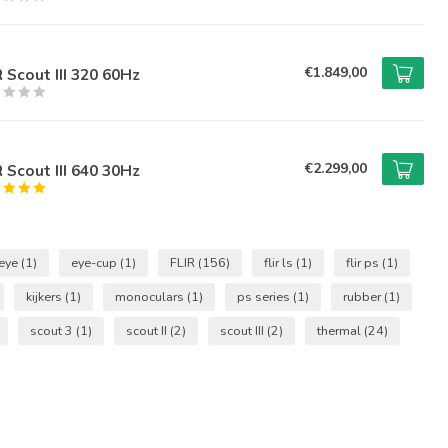
€1.849,00
R Scout III 320 60Hz
€2.299,00
R Scout III 640 30Hz
eye
(1)
eye-cup
(1)
FLIR
(156)
flir ls
(1)
flir ps
(1)
kijkers
(1)
monoculars
(1)
ps series
(1)
rubber
(1)
scout 3
(1)
scout II
(2)
scout III
(2)
thermal
(24)