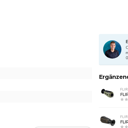
E
O
m
0
Ergänzen
FLIR
FLI
FLIR
FLI