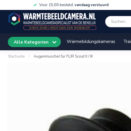
Voor 15:00 besteld,
vandaag verstuurd
Wärmebildungskameras
Tra
Alle Kategorien
Startseite
/
Augenmuschel für FLIR Scout II / III