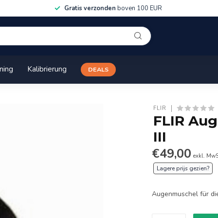
Gratis verzonden
boven 100 EUR
ining
Kalibrierung
DEALS
FLIR
FLIR Aug
III
€49,00
exkl. MwS
Lagere prijs gezien?
Augenmuschel für die 