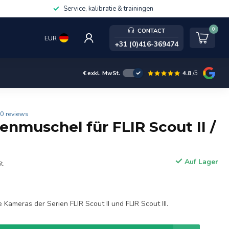
Service, kalibratie & trainingen
0
CONTACT
EUR
+31 (0)416-369474
4.8
/5
€
exkl. MwSt.
0 reviews
enmuschel für FLIR Scout II /
Auf Lager
t.
Kameras der Serien FLIR Scout II und FLIR Scout III.