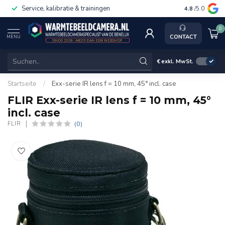
Service, kalibratie & trainingen
4.8
/5.0
0
CONTACT
MENU
€
exkl. MwSt.
Startseite
/
Exx-serie IR lens f = 10 mm, 45° incl. case
FLIR Exx-serie IR lens f = 10 mm, 45°
incl. case
(0)
FLIR