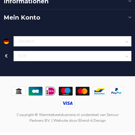
Informationen
Mein Konto
€
Copyright © Warmtebeeldcamera.nl onderdeel van
Sensor
Partners BV.
| Website door
Blend-it Design