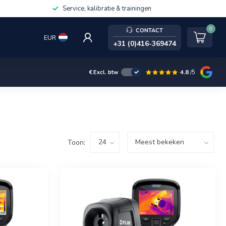
Service, kalibratie & trainingen
0
CONTACT
EUR
+31 (0)416-369474
4.8
/5
€
Excl. btw
Toon: