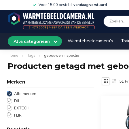
Voor 15:00 besteld,
vandaag verstuurd
Warmtebeeldcamera's
Trai
Alle categorieën
Home
/
Tags
/
gebouwen inspectie
Producten getagd met gebo
51
Pr
Merken
Alle merken
DJI
EXTECH
FLIR