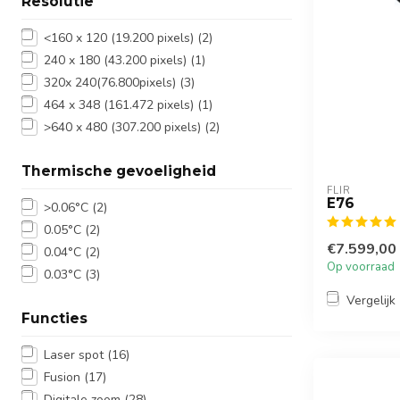
Resolutie
<160 x 120 (19.200 pixels)
(2)
240 x 180 (43.200 pixels)
(1)
320x 240(76.800pixels)
(3)
464 x 348 (161.472 pixels)
(1)
>640 x 480 (307.200 pixels)
(2)
Thermische gevoeligheid
FLIR
E76
>0.06°C
(2)
0.05°C
(2)
€7.599,00
0.04°C
(2)
Op voorraad
0.03°C
(3)
Vergelijk
Functies
Laser spot
(16)
Fusion
(17)
Digitale zoom
(28)