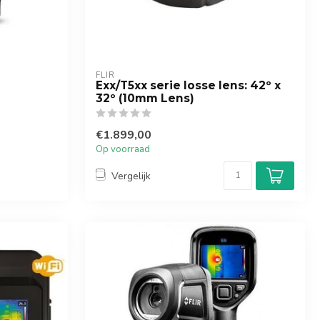
FLIR
Exx/T5xx serie losse lens: 42º x
32º (10mm Lens)
€1.899,00
Op voorraad
Vergelijk