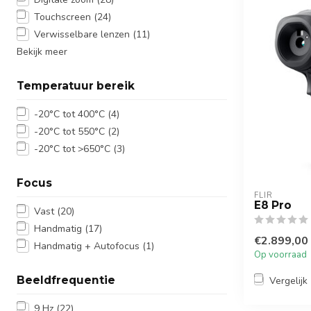
Touchscreen
(24)
Verwisselbare lenzen
(11)
Bekijk meer
Temperatuur bereik
-20°C tot 400°C
(4)
-20°C tot 550°C
(2)
-20°C tot >650°C
(3)
Focus
FLIR
E8 Pro
Vast
(20)
Handmatig
(17)
€2.899,00
Handmatig + Autofocus
(1)
Op voorraad
Beeldfrequentie
Vergelijk
9 Hz
(22)