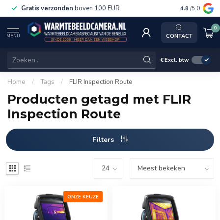
Gratis verzonden
boven 100 EUR
Service, k
4.8
/5.0
0
CONTACT
MENU
€
Excl. btw
Home
/
Tags
/
FLIR Inspection Route
Producten getagd met FLIR
Inspection Route
Filters
ONZE KEUZE