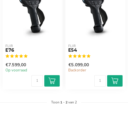
FLIR
FLIR
E76
E54
€7.599,00
€5.099,00
Op voorraad
Backorder
Toon
1
-
2
van 2