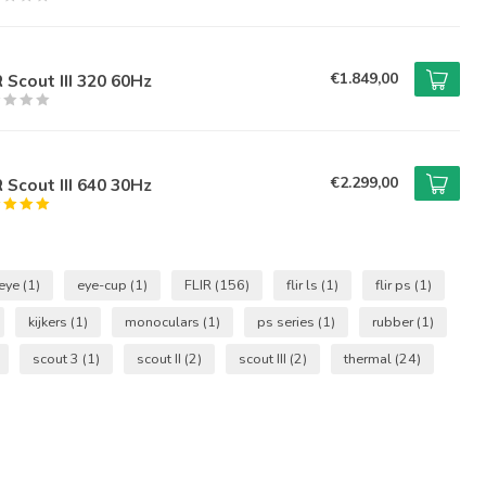
€1.849,00
R Scout III 320 60Hz
€2.299,00
R Scout III 640 30Hz
eye
(1)
eye-cup
(1)
FLIR
(156)
flir ls
(1)
flir ps
(1)
kijkers
(1)
monoculars
(1)
ps series
(1)
rubber
(1)
scout 3
(1)
scout II
(2)
scout III
(2)
thermal
(24)