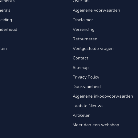
amera's
Over ons
mera's
Algemene voorwaarden
leiding
Disclaimer
Onderhoud
Verzending
Retourneren
nten
Veelgestelde vragen
Contact
Sitemap
Privacy Policy
Duurzaamheid
Algemene inkoopvoorwaarden
Laatste Nieuws
Artikelen
Meer dan een webshop