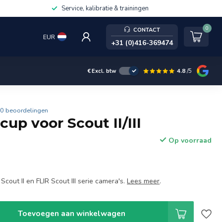
Service, kalibratie & trainingen
0
CONTACT
EUR
+31 (0)416-369474
4.8
/5
€
Excl. btw
0 beoordelingen
cup voor Scout II/III
Op voorraad
Scout II en FLIR Scout III serie camera's.
Lees meer
.
Toevoegen aan winkelwagen