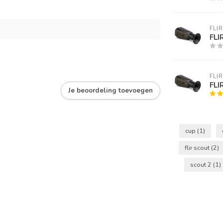
FLIR
FLI
FLIR
FLI
Je beoordeling toevoegen
cup
(1)
flir scout
(2)
scout 2
(1)