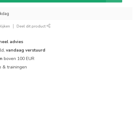
rkdag
lijken
Deel dit product
neel advies
ld,
vandaag verstuurd
en
boven 100 EUR
ie & trainingen