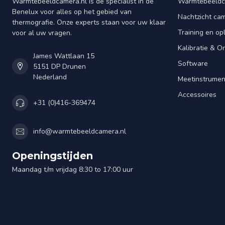
Warmtebeeldcamera.nl is dé specialist in de
Warmtebeeldc
Benelux voor alles op het gebied van
Nachtzicht ca
thermografie. Onze experts staan voor uw klaar
Training en op
voor al uw vragen.
Kalibratie & 
James Wattlaan 15
Software
5151 DP Drunen
Nederland
Meetinstrume
Accessoires
+31 (0)416-369474
info@warmtebeeldcamera.nl
Openingstijden
Maandag t/m vrijdag 8:30 to 17:00 uur