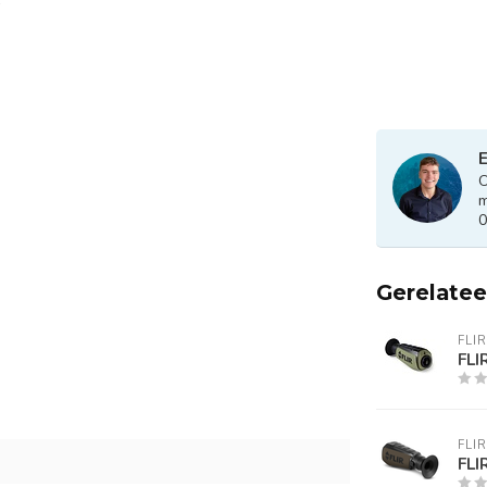
E
O
m
0
Gerelate
FLIR
FLI
FLIR
FLI