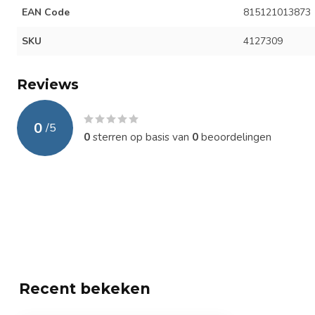
EAN Code
815121013873
SKU
4127309
Reviews
0
/
5
0
sterren op basis van
0
beoordelingen
Recent bekeken