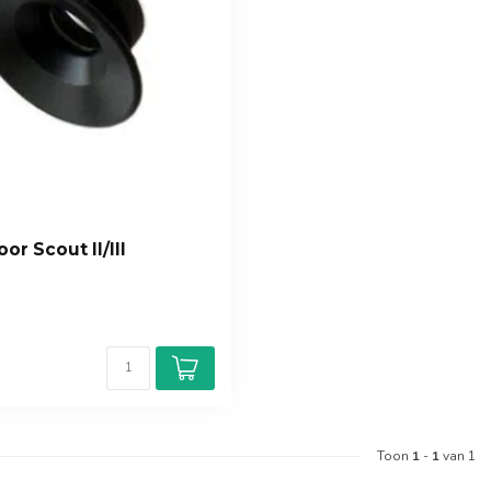
or Scout II/III
Toon
1
-
1
van 1