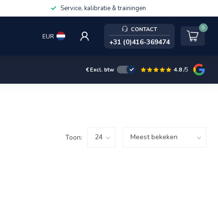
Service, kalibratie & trainingen
0
CONTACT
EUR
+31 (0)416-369474
4.8
/5
€
Excl. btw
Toon: