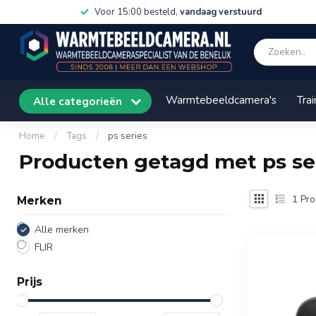
Voor 15:00 besteld,
vandaag verstuurd
Warmtebeeldcamera's
Trai
Alle categorieën
Home
/
Tags
/
ps series
Producten getagd met ps se
1
Pro
Merken
Alle merken
FLIR
Prijs