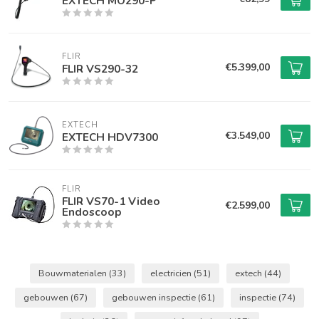
EXTECH MO290-P
FLIR
€5.399,00
FLIR VS290-32
EXTECH
€3.549,00
EXTECH HDV7300
FLIR
FLIR VS70-1 Video
€2.599,00
Endoscoop
Bouwmaterialen
(33)
electricien
(51)
extech
(44)
gebouwen
(67)
gebouwen inspectie
(61)
inspectie
(74)