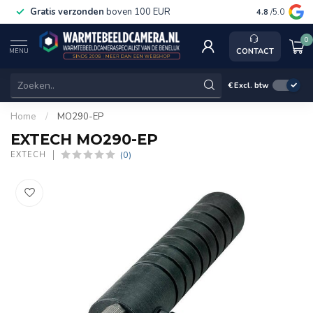
Gratis verzonden
boven 100 EUR
Service, k
4.8
/5.0
0
CONTACT
MENU
€
Excl. btw
Home
/
MO290-EP
EXTECH MO290-EP
(0)
EXTECH