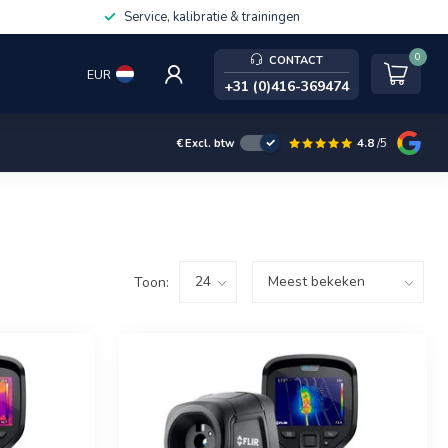
Service, kalibratie & trainingen
0
CONTACT
EUR
+31 (0)416-369474
4.8
/5
€
Excl. btw
Toon: