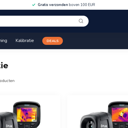
Gratis verzonden
boven 100 EUR
ning
Kalibratie
DEALS
ie
oducten