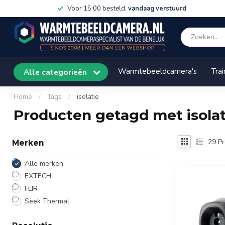
Voor 15:00 besteld,
vandaag verstuurd
Warmtebeeldcamera's
Trai
Alle categorieën
Home
/
Tags
/
isolatie
Producten getagd met isolat
29
Pr
Merken
Alle merken
EXTECH
FLIR
Seek Thermal