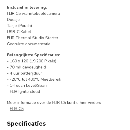
Inclusief in levering:
FLIR C5 warmtebeeldcamera
Doosje
Tasje (Pouch)
USB-C Kabel
FLIR Thermal Studio Starter
Gedrukte documentatie
Belangrijkste Specificaties:
-
160 x 120 (19.200 Pixels)
- 70 mK gevoeligheid
- 4 uur batterijduur
- -20°C tot 400°C Meetbereik
- 1-Touch Level/Span
- FLIR Ignite cloud
Meer informatie over de FLIR C5 kunt u hier vinden:
-
FLIR C5
Specificaties