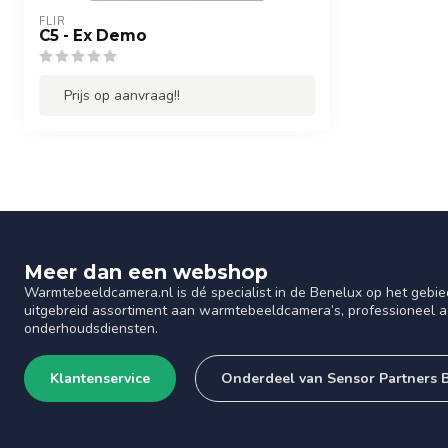
FLIR
C5 - Ex Demo
Prijs op aanvraag!!
Meer dan een webshop
Warmtebeeldcamera.nl is dé specialist in de Benelux op het gebie
uitgebreid assortiment aan warmtebeeldcamera’s, professioneel ad
onderhoudsdiensten.
Klantenservice
Onderdeel van Sensor Partners 