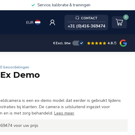
Service, kalibratie & trainingen
0
CONTACT
EUR
+31 (0)416-369474
4.8
/5
€
Excl. btw
0 beoordelingen
- Ex Demo
ldcamera is een ex-demo model dat eerder is gebruikt tijdens
raties bij klanten. De camera is uitsluitend ingezet voor
n en is met zorg behandeld.
Lees meer
.
69474 voor uw prijs