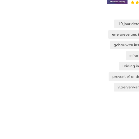
10 jaar det
energieverlies
gebouwen ins
infr
leiding i
preventief on
vloerverwa