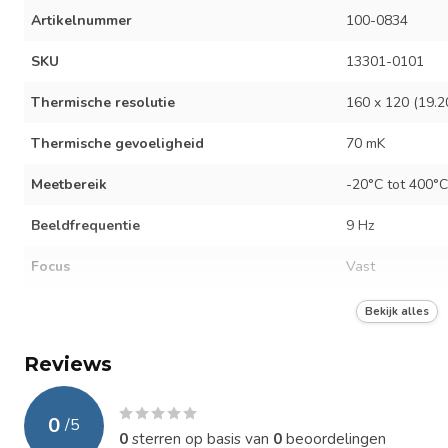
Artikelnummer
100-0834
SKU
13301-0101
Thermische resolutie
160 x 120 (19.2
Thermische gevoeligheid
70 mK
Meetbereik
-20°C tot 400°C
Beeldfrequentie
9 Hz
Focus
Vast
FOV
54°
Bekijk alles
Interface
Touchscreen
Reviews
Batterij duur
4 Uur
0
/
5
Oplaad tijd batterij
120 min
0
sterren op basis van
0
beoordelingen