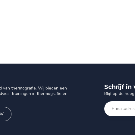
Schrijf i
d van thermografie. Wij bieden een
Blijf op de hoog
vies, trainingen in thermografie en
BV