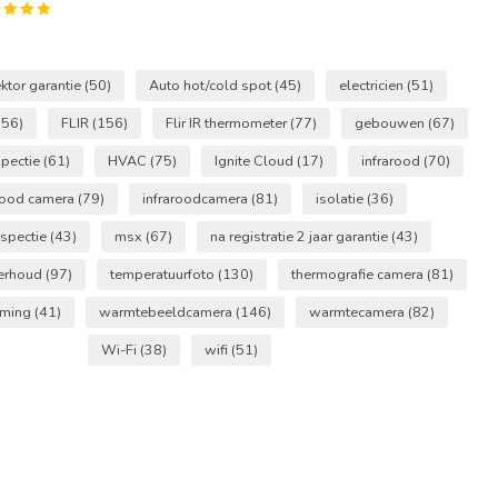
ektor garantie
(50)
Auto hot/cold spot
(45)
electricien
(51)
(56)
FLIR
(156)
Flir IR thermometer
(77)
gebouwen
(67)
pectie
(61)
HVAC
(75)
Ignite Cloud
(17)
infrarood
(70)
arood camera
(79)
infraroodcamera
(81)
isolatie
(36)
nspectie
(43)
msx
(67)
na registratie 2 jaar garantie
(43)
derhoud
(97)
temperatuurfoto
(130)
thermografie camera
(81)
rming
(41)
warmtebeeldcamera
(146)
warmtecamera
(82)
Wi-Fi
(38)
wifi
(51)