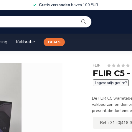
Gratis verzonden
boven 100 EUR
ning
Kalibratie
DEALS
FLIR
FLIR C5 
Lagere prijs gezien?
De FLIR C5 warmtebee
vakbeurzen en demonst
presentatiedoeleinde
Bel +31 (0)416-3