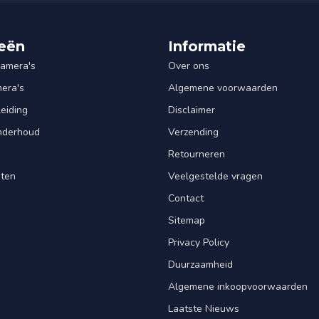
eën
Informatie
amera's
Over ons
mera's
Algemene voorwaarden
leiding
Disclaimer
Onderhoud
Verzending
Retourneren
nten
Veelgestelde vragen
Contact
Sitemap
Privacy Policy
Duurzaamheid
Algemene inkoopvoorwaarden
Laatste Nieuws