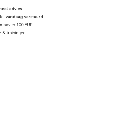
neel advies
ld,
vandaag verstuurd
en
boven 100 EUR
ie & trainingen