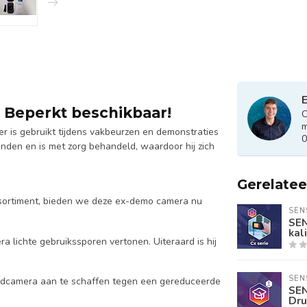
E
 Beperkt beschikbaar!
O
m
 is gebruikt tijdens vakbeurzen en demonstraties
0
einden en is met zorg behandeld, waardoor hij zich
Gerelate
sortiment, bieden we deze ex-demo camera nu
SEN
SEN
kal
lichte gebruikssporen vertonen. Uiteraard is hij
SEN
ldcamera aan te schaffen tegen een gereduceerde
SEN
Dru