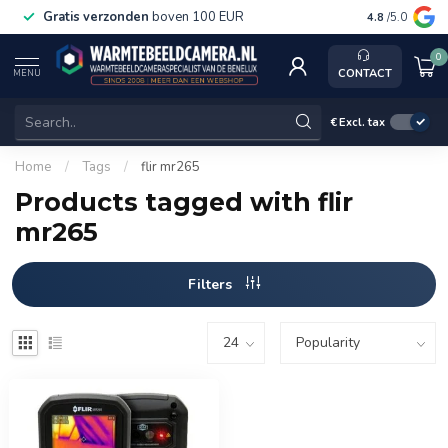
Gratis verzonden
boven 100 EUR
Service, k
4.8
/5.0
0
CONTACT
MENU
€
Excl. tax
Home
/
Tags
/
flir mr265
Products tagged with flir
mr265
Filters