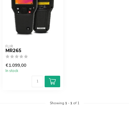
FLIR
MR265
€1.099,00
In stock
Showing
1
-
1
of 1