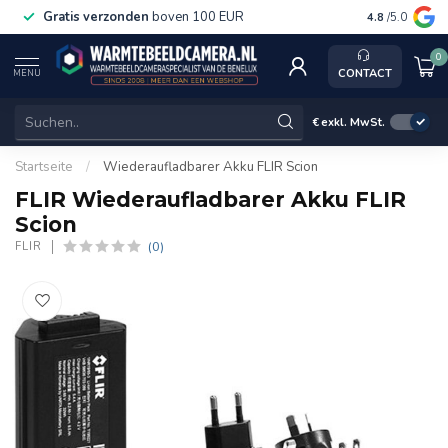
Gratis verzonden
boven 100 EUR
Service, k
4.8
/5.0
0
CONTACT
MENU
€
exkl. MwSt.
Startseite
/
Wiederaufladbarer Akku FLIR Scion
FLIR Wiederaufladbarer Akku FLIR
Scion
(0)
FLIR