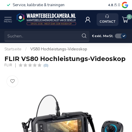
Service, kalibratie & trainingen
4.8
/5.0
0
CONTACT
MENU
€
exkl. MwSt.
Startseite
/
VS80 Hochleistungs-Videoskop
FLIR VS80 Hochleistungs-Videoskop
(0)
FLIR