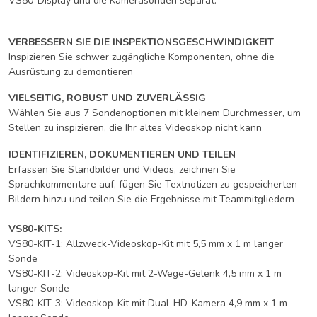
VS80-Display und die Kamerasonden separat.
VERBESSERN SIE DIE INSPEKTIONSGESCHWINDIGKEIT
Inspizieren Sie schwer zugängliche Komponenten, ohne die
Ausrüstung zu demontieren
VIELSEITIG, ROBUST UND ZUVERLÄSSIG
Wählen Sie aus 7 Sondenoptionen mit kleinem Durchmesser, um
Stellen zu inspizieren, die Ihr altes Videoskop nicht kann
IDENTIFIZIEREN, DOKUMENTIEREN UND TEILEN
Erfassen Sie Standbilder und Videos, zeichnen Sie
Sprachkommentare auf, fügen Sie Textnotizen zu gespeicherten
Bildern hinzu und teilen Sie die Ergebnisse mit Teammitgliedern
VS80-KITS:
VS80-KIT-1: Allzweck-Videoskop-Kit mit 5,5 mm x 1 m langer
Sonde
VS80-KIT-2: Videoskop-Kit mit 2-Wege-Gelenk 4,5 mm x 1 m
langer Sonde
VS80-KIT-3: Videoskop-Kit mit Dual-HD-Kamera 4,9 mm x 1 m