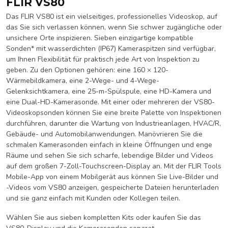
FLIR VS80
Das FLIR VS80 ist ein vielseitiges, professionelles Videoskop, auf
das Sie sich verlassen können, wenn Sie schwer zugängliche oder
unsichere Orte inspizieren. Sieben einzigartige kompatible
Sonden* mit wasserdichten (IP67) Kameraspitzen sind verfügbar,
um Ihnen Flexibilität für praktisch jede Art von Inspektion zu
geben. Zu den Optionen gehören: eine 160 × 120-
Wärmebildkamera, eine 2-Wege- und 4-Wege-
Gelenksichtkamera, eine 25-m-Spülspule, eine HD-Kamera und
eine Dual-HD-Kamerasonde. Mit einer oder mehreren der VS80-
Videoskopsonden können Sie eine breite Palette von Inspektionen
durchführen, darunter die Wartung von Industrieanlagen, HVAC/R,
Gebäude- und Automobilanwendungen. Manövrieren Sie die
schmalen Kamerasonden einfach in kleine Öffnungen und enge
Räume und sehen Sie sich scharfe, lebendige Bilder und Videos
auf dem großen 7-Zoll-Touchscreen-Display an. Mit der FLIR Tools
Mobile-App von einem Mobilgerät aus können Sie Live-Bilder und
-Videos vom VS80 anzeigen, gespeicherte Dateien herunterladen
und sie ganz einfach mit Kunden oder Kollegen teilen.
Wählen Sie aus sieben kompletten Kits oder kaufen Sie das