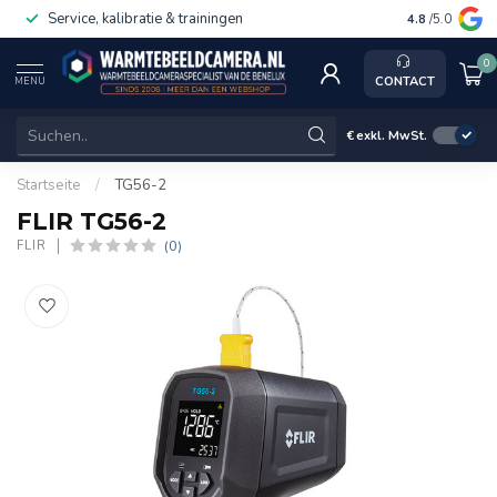
Service, kalibratie & trainingen
4.8
/5.0
0
CONTACT
MENU
€
exkl. MwSt.
Startseite
/
TG56-2
FLIR TG56-2
(0)
FLIR