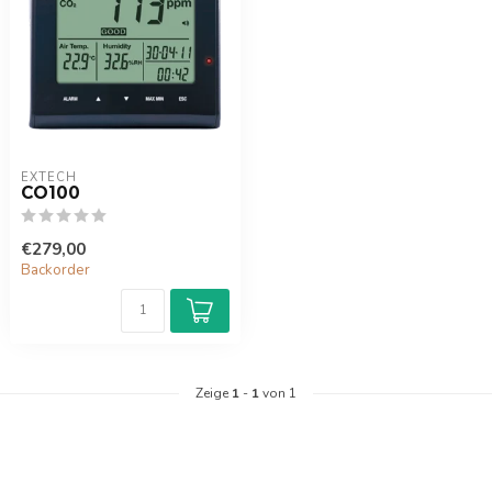
EXTECH
CO100
€279,00
Backorder
Zeige
1
-
1
von 1