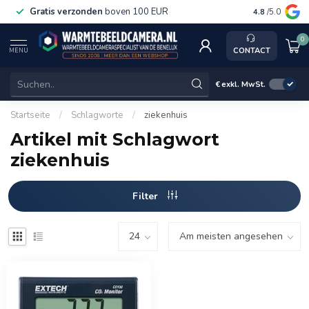
Gratis verzonden
boven 100 EUR
Service, k
4.8
/5.0
0
CONTACT
MENU
€
exkl. MwSt.
Startseite
/
Schlagworte
/
ziekenhuis
Artikel mit Schlagwort
ziekenhuis
Filter