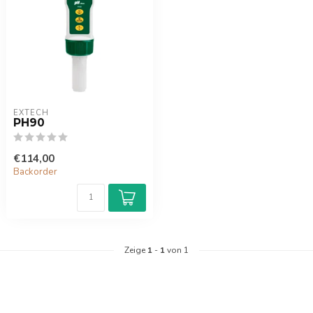
EXTECH
PH90
€114,00
Backorder
Zeige
1
-
1
von 1