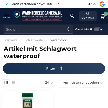
Gratis verzonden
boven 100 EUR
Service, k
4.8
/5.0
0
CONTACT
MENU
€
exkl. MwSt.
Startseite
/
Schlagworte
/
waterproof
Artikel mit Schlagwort
waterproof
Filter