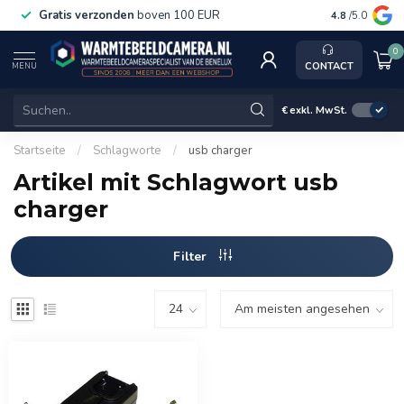
Gratis verzonden
boven 100 EUR
Service, k
4.8
/5.0
0
CONTACT
MENU
€
exkl. MwSt.
Startseite
/
Schlagworte
/
usb charger
Artikel mit Schlagwort usb
charger
Filter