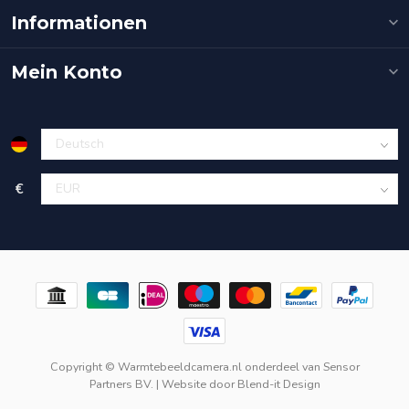
Informationen
Mein Konto
€
Copyright © Warmtebeeldcamera.nl onderdeel van
Sensor
Partners BV.
| Website door
Blend-it Design