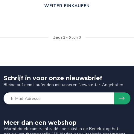
WEITER EINKAUFEN
Zeige
1
-
0
von 0
Schrijf in voor onze nieuwsbrief
Bleibe auf dem Laufenden mit unseren Newsletter-Angeboten
Meer dan een webshop
Warmtebeeldcamera.nl is dé specialist in de Benelux op het