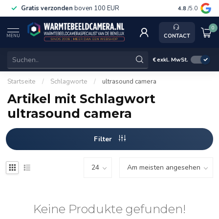
Gratis verzonden
boven 100 EUR
Service, ka
4.8
/5.0
0
CONTACT
MENU
€
exkl. MwSt.
Startseite
/
Schlagworte
/
ultrasound camera
Artikel mit Schlagwort
ultrasound camera
Filter
Keine Produkte gefunden!