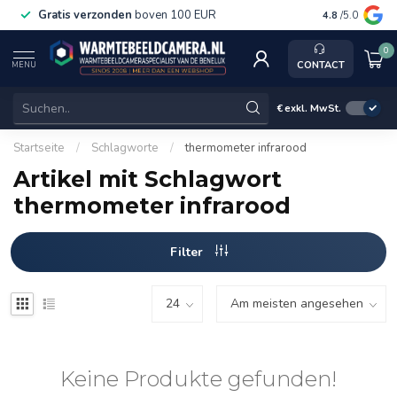
Gratis verzonden
boven 100 EUR
Service, ka
4.8
/5.0
0
CONTACT
MENU
€
exkl. MwSt.
Startseite
/
Schlagworte
/
thermometer infrarood
Artikel mit Schlagwort
thermometer infrarood
Filter
Keine Produkte gefunden!