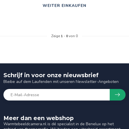
WEITER EINKAUFEN
Zeige
1
-
0
von 0
Schrijf in voor onze nieuwsbrief
Bleibe auf dem Laufenden mit unseren Newsletter-Angeboten
Meer dan een webshop
Warmtebeeldcamera.nl is dé specialist in de Benelux op het