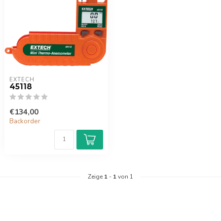
EXTECH
45118
€134,00
Backorder
Zeige
1
-
1
von 1