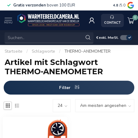
Gratis verzonden
boven 100 EUR
Service, k
4.8
/5.0
0
CONTACT
MENU
€
exkl. MwSt.
Startseite
/
Schlagworte
/
THERMO-ANEMOMETER
Artikel mit Schlagwort
THERMO-ANEMOMETER
Filter