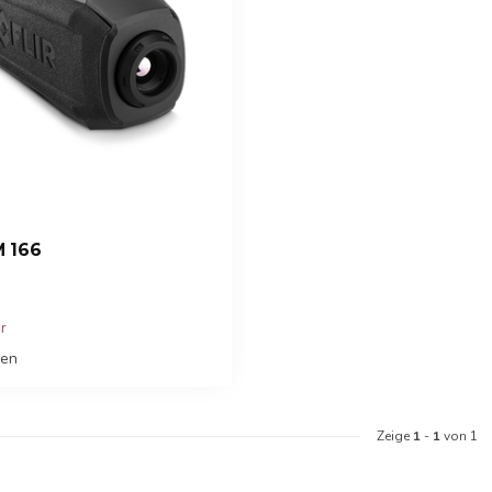
M 166
er
hen
Zeige
1
-
1
von 1