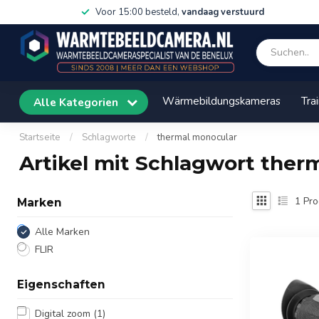
Voor 15:00 besteld,
vandaag verstuurd
Wärmebildungskameras
Tra
Alle Kategorien
Startseite
/
Schlagworte
/
thermal monocular
Artikel mit Schlagwort ther
1
Pro
Marken
Alle Marken
FLIR
Eigenschaften
Digital zoom
(1)