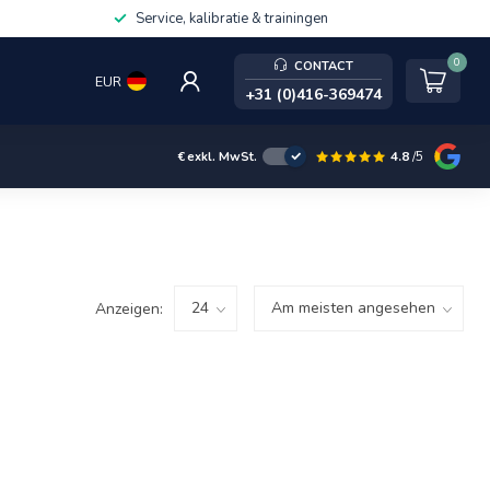
Service, kalibratie & trainingen
0
CONTACT
EUR
+31 (0)416-369474
4.8
/5
€
exkl. MwSt.
Anzeigen: