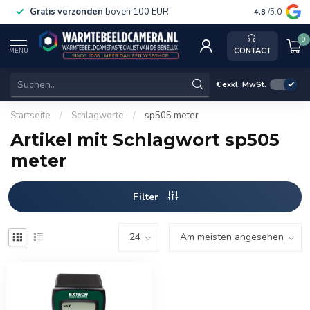
Gratis verzonden
boven 100 EUR
Service, k
4.8
/5.0
0
CONTACT
MENU
€
exkl. MwSt.
Startseite
/
Schlagworte
/
sp505 meter
Artikel mit Schlagwort sp505
meter
Filter