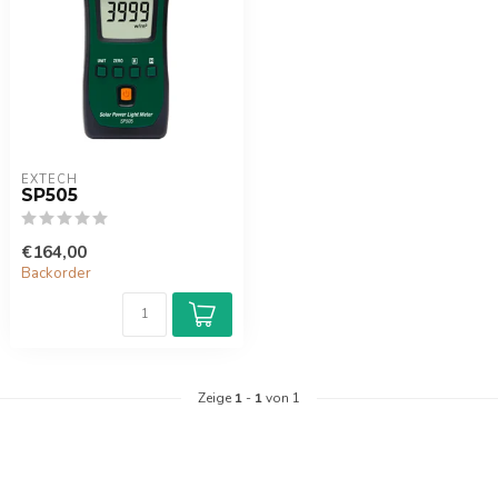
EXTECH
SP505
€164,00
Backorder
Zeige
1
-
1
von 1