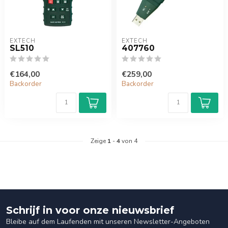
EXTECH
EXTECH
SL510
407760
€164,00
€259,00
Backorder
Backorder
Zeige
1
-
4
von 4
Schrijf in voor onze nieuwsbrief
Bleibe auf dem Laufenden mit unseren Newsletter-Angeboten