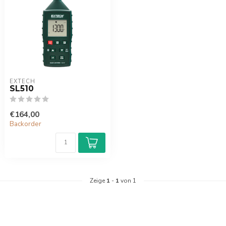
EXTECH
SL510
€164,00
Backorder
Zeige
1
-
1
von 1