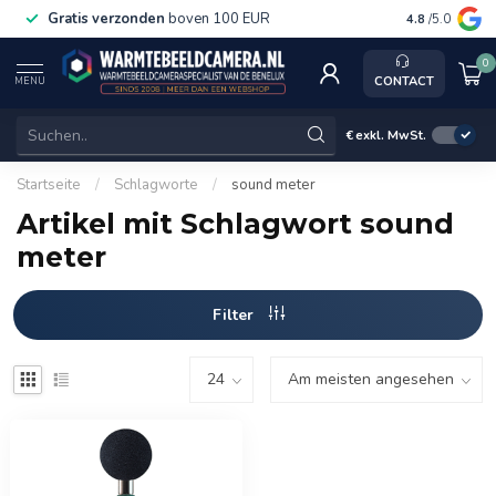
Gratis verzonden
boven 100 EUR
Service, k
4.8
/5.0
0
CONTACT
MENU
€
exkl. MwSt.
Startseite
/
Schlagworte
/
sound meter
Artikel mit Schlagwort sound
meter
Filter