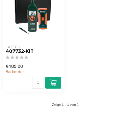
EXTECH
407732-KIT
€489,00
Backorder
Zeige
1
-
1
von 1