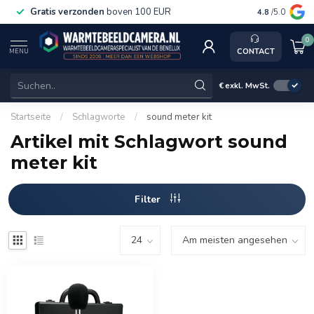
Gratis verzonden
boven 100 EUR
Service, k
4.8
/5.0
0
CONTACT
MENU
€
exkl. MwSt.
Startseite
/
Schlagworte
/
sound meter kit
Artikel mit Schlagwort sound
meter kit
Filter