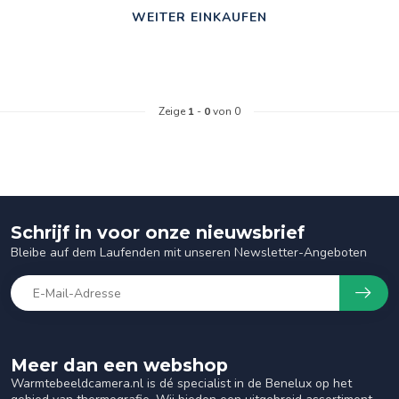
WEITER EINKAUFEN
Zeige
1
-
0
von 0
Schrijf in voor onze nieuwsbrief
Bleibe auf dem Laufenden mit unseren Newsletter-Angeboten
Meer dan een webshop
Warmtebeeldcamera.nl is dé specialist in de Benelux op het