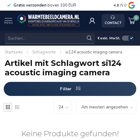
Gratis verzonden
boven 100 EUR
Service, ka
4.8
/5.0
0
CONTACT
MENU
€
exkl. MwSt.
Startseite
/
Schlagworte
/
si124 acoustic imaging camera
Artikel mit Schlagwort si124
acoustic imaging camera
Filter
Keine Produkte gefunden!