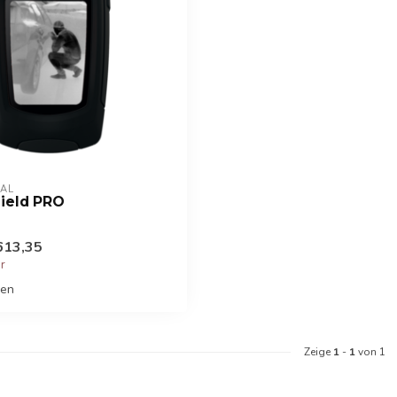
AL
hield PRO
613,35
er
hen
Zeige
1
-
1
von 1