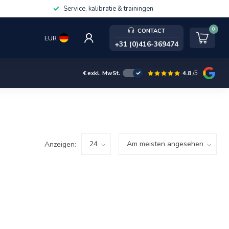
Service, kalibratie & trainingen
0
CONTACT
EUR
+31 (0)416-369474
4.8
/5
€
exkl. MwSt.
Anzeigen: