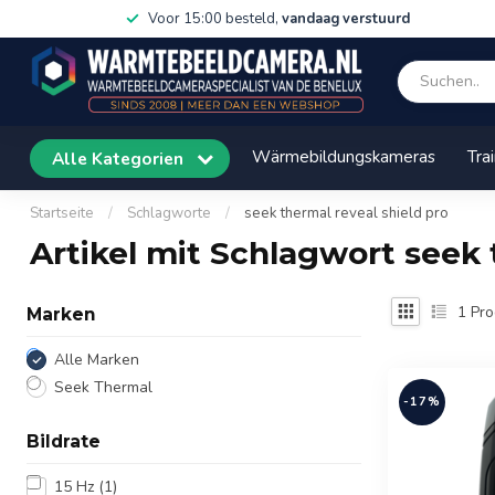
Voor 15:00 besteld,
vandaag verstuurd
Wärmebildungskameras
Tra
Alle Kategorien
Startseite
/
Schlagworte
/
seek thermal reveal shield pro
Artikel mit Schlagwort seek 
1
Pro
Marken
Alle Marken
Seek Thermal
-17%
Bildrate
15 Hz
(1)