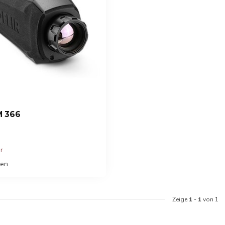
M 366
er
hen
Zeige
1
-
1
von 1