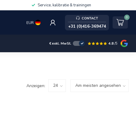
Service, kalibratie & trainingen
0
CONTACT
EUR
+31 (0)416-369474
4.8
/5
€
exkl. MwSt.
Anzeigen: