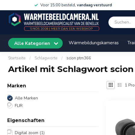
Voor 15:00 besteld,
vandaag verstuurd
Wärmebildungskameras
Tra
Alle Kategorien
Startseite
/
Schlagworte
/
scion ptm366
Artikel mit Schlagwort scio
1
Pro
Marken
Alle Marken
FLIR
Eigenschaften
Digital zoom
(1)