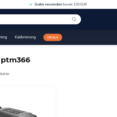
Gratis verzonden
boven 100 EUR
ining
Kalibrierung
DEALS
n ptm366
dukte