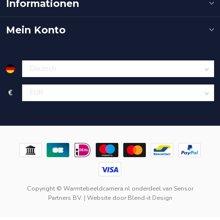
Informationen
Mein Konto
€
Copyright © Warmtebeeldcamera.nl onderdeel van
Sensor
Partners BV.
| Website door
Blend-it Design