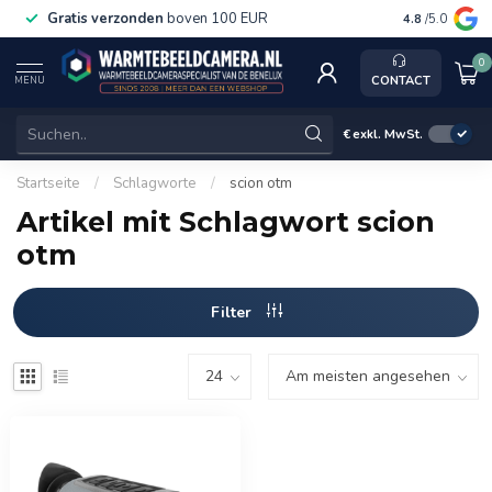
Gratis verzonden
boven 100 EUR
Service, k
4.8
/5.0
0
CONTACT
MENU
€
exkl. MwSt.
Startseite
/
Schlagworte
/
scion otm
Artikel mit Schlagwort scion
otm
Filter