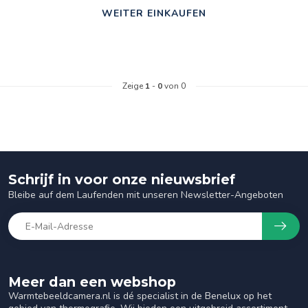
WEITER EINKAUFEN
Zeige
1
-
0
von 0
Schrijf in voor onze nieuwsbrief
Bleibe auf dem Laufenden mit unseren Newsletter-Angeboten
Meer dan een webshop
Warmtebeeldcamera.nl is dé specialist in de Benelux op het