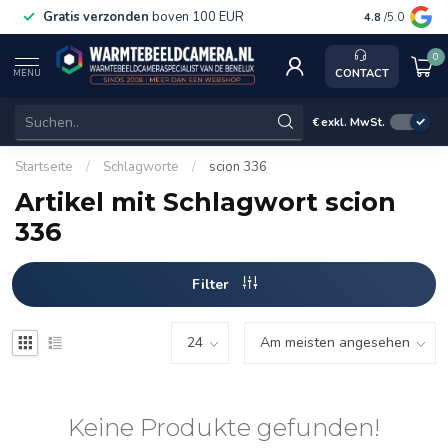
Gratis verzonden
boven 100 EUR
Service, ka
4.8
/5.0
0
CONTACT
MENU
€
exkl. MwSt.
Startseite
/
Schlagworte
/
scion 336
Artikel mit Schlagwort scion
336
Filter
Keine Produkte gefunden!