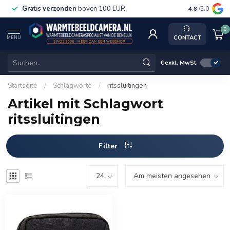
Gratis verzonden
boven 100 EUR
Service, k
4.8
/5.0
0
CONTACT
MENU
€
exkl. MwSt.
Startseite
/
Schlagworte
/
ritssluitingen
Artikel mit Schlagwort
ritssluitingen
Filter