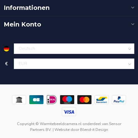
Informationen
Mein Konto
€
Copyright © Warmtebeeldcamera.nl onderdeel van
Sensor
Partners BV.
| Website door
Blend-it Design