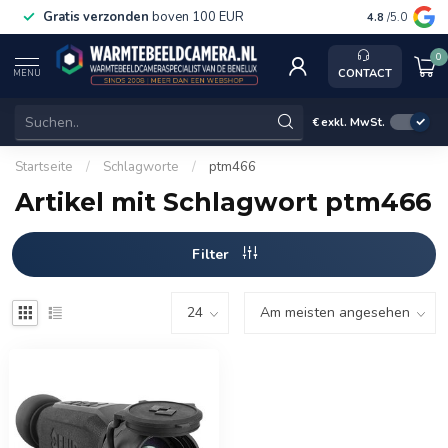
Gratis verzonden
boven 100 EUR
Service, k
4.8
/5.0
0
CONTACT
MENU
€
exkl. MwSt.
Startseite
/
Schlagworte
/
ptm466
Artikel mit Schlagwort ptm466
Filter