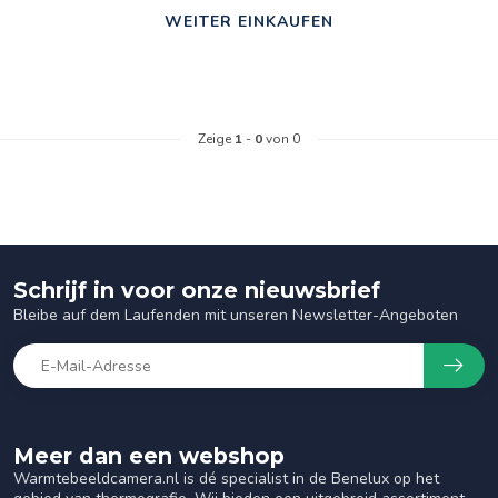
WEITER EINKAUFEN
Zeige
1
-
0
von 0
Schrijf in voor onze nieuwsbrief
Bleibe auf dem Laufenden mit unseren Newsletter-Angeboten
Meer dan een webshop
Warmtebeeldcamera.nl is dé specialist in de Benelux op het