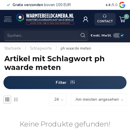
Gratis verzonden
boven 100 EUR
Service, ka
4.8
/5.0
0
CONTACT
MENU
€
exkl. MwSt.
Startseite
/
Schlagworte
/
ph waarde meten
Artikel mit Schlagwort ph
waarde meten
Filter
Keine Produkte gefunden!