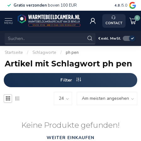
Gratis verzonden
boven 100 EUR
Service, ka
4.8
/5.0
0
CONTACT
MENU
€
exkl. MwSt.
Startseite
/
Schlagworte
/
ph pen
Artikel mit Schlagwort ph pen
Filter
Keine Produkte gefunden!
WEITER EINKAUFEN