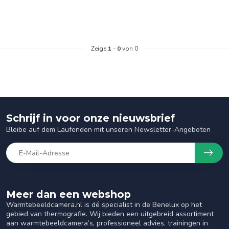
Zeige
1
-
0
von 0
Schrijf in voor onze nieuwsbrief
Bleibe auf dem Laufenden mit unseren Newsletter-Angeboten
Meer dan een webshop
Warmtebeeldcamera.nl is dé specialist in de Benelux op het
gebied van thermografie. Wij bieden een uitgebreid assortiment
aan warmtebeeldcamera’s, professioneel advies, trainingen in