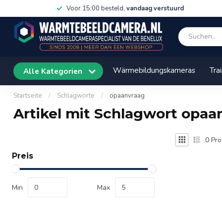
Voor 15:00 besteld,
vandaag verstuurd
Wärmebildungskameras
Tra
Alle Kategorien
Startseite
/
Schlagworte
/
opaanvraag
Artikel mit Schlagwort opaa
0
Pro
Preis
Min
Max