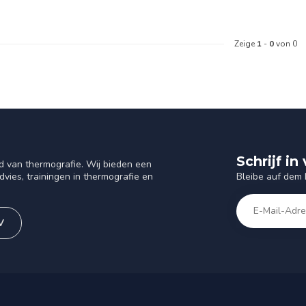
Zeige
1
-
0
von 0
Schrijf i
d van thermografie. Wij bieden een
Bleibe auf dem
vies, trainingen in thermografie en
V