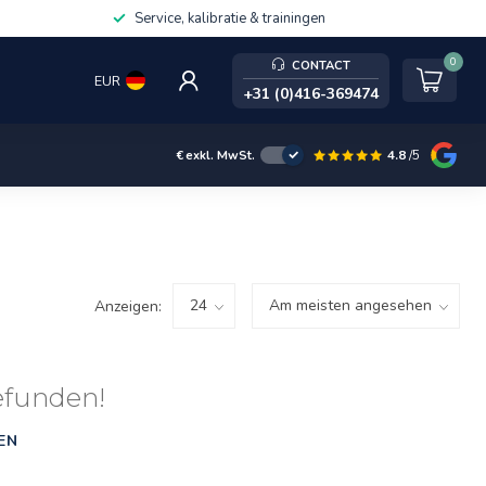
Service, kalibratie & trainingen
0
CONTACT
EUR
+31 (0)416-369474
4.8
/5
€
exkl. MwSt.
Anzeigen:
efunden!
EN