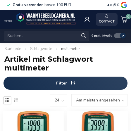
Gratis verzonden
boven 100 EUR
Service, k
4.8
/5.0
0
CONTACT
MENU
€
exkl. MwSt.
Startseite
/
Schlagworte
/
multimeter
Artikel mit Schlagwort
multimeter
Filter