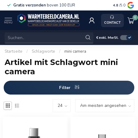
Gratis verzonden
boven 100 EUR
Service, k
4.8
/5.0
0
CONTACT
MENU
€
exkl. MwSt.
Startseite
/
Schlagworte
/
mini camera
Artikel mit Schlagwort mini
camera
Filter