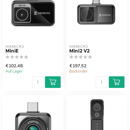
HIKMICRO
HIKMICRO
MiniE
Mini2 V2
€102,48
€197,52
Auf Lager
Backorder