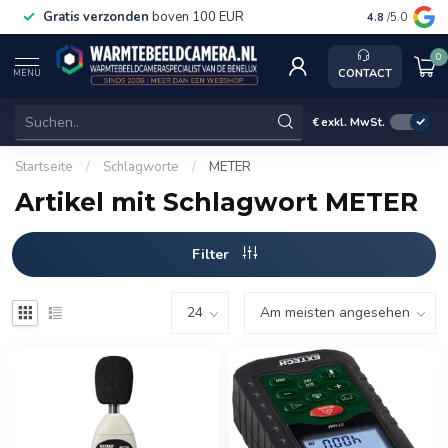
Gratis verzonden
boven 100 EUR
Service, k
4.8
/5.0
0
CONTACT
MENU
€
exkl. MwSt.
Startseite
/
Schlagworte
/
METER
Artikel mit Schlagwort METER
Filter