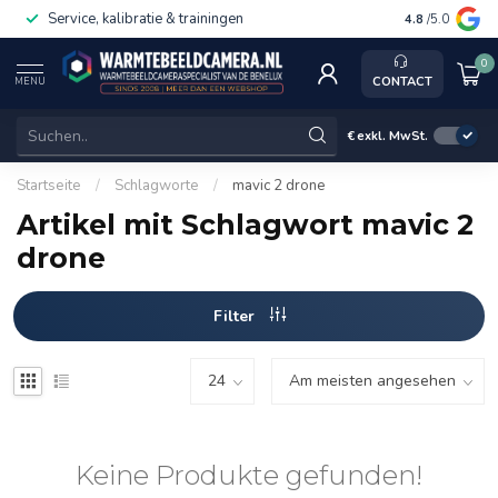
Service, kalibratie & trainingen
4.8
/5.0
0
CONTACT
MENU
€
exkl. MwSt.
Startseite
/
Schlagworte
/
mavic 2 drone
Artikel mit Schlagwort mavic 2
drone
Filter
Keine Produkte gefunden!