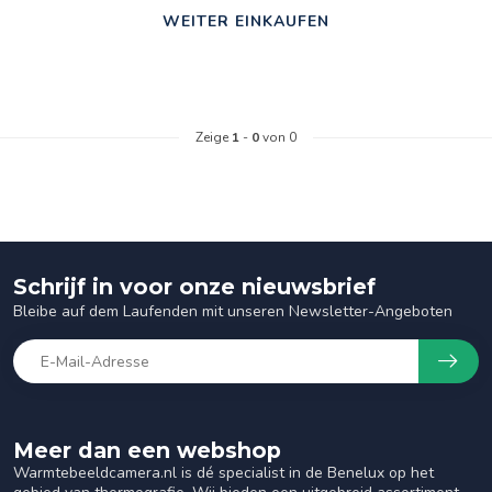
WEITER EINKAUFEN
Zeige
1
-
0
von 0
Schrijf in voor onze nieuwsbrief
Bleibe auf dem Laufenden mit unseren Newsletter-Angeboten
Meer dan een webshop
Warmtebeeldcamera.nl is dé specialist in de Benelux op het