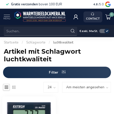
Gratis verzonden
boven 100 EUR
Service, k
4.8
/5.0
0
CONTACT
MENU
€
exkl. MwSt.
Startseite
/
Schlagworte
/
luchtkwaliteit
Artikel mit Schlagwort
luchtkwaliteit
Filter