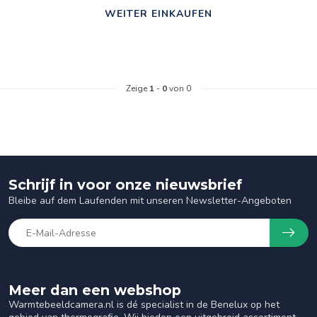
WEITER EINKAUFEN
Zeige
1
-
0
von 0
Schrijf in voor onze nieuwsbrief
Bleibe auf dem Laufenden mit unseren Newsletter-Angeboten
Meer dan een webshop
Warmtebeeldcamera.nl is dé specialist in de Benelux op het