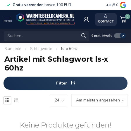
Gratis verzonden
boven 100 EUR
Service, ka
4.8
/5.0
0
CONTACT
MENU
€
exkl. MwSt.
Startseite
/
Schlagworte
/
ls-x 60hz
Artikel mit Schlagwort ls-x
60hz
Filter
Keine Produkte gefunden!