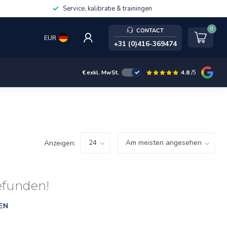
Service, kalibratie & trainingen
0
CONTACT
EUR
+31 (0)416-369474
4.8
/5
€
exkl. MwSt.
Anzeigen:
efunden!
EN