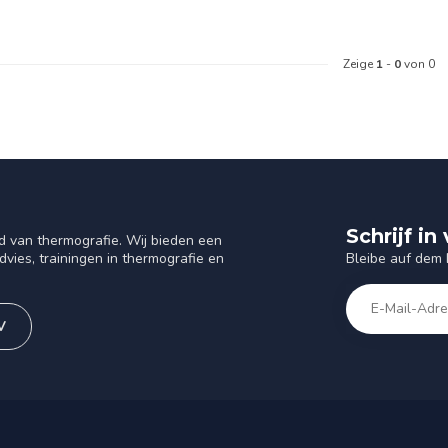
Zeige
1
-
0
von 0
Schrijf i
d van thermografie. Wij bieden een
Bleibe auf dem
vies, trainingen in thermografie en
V