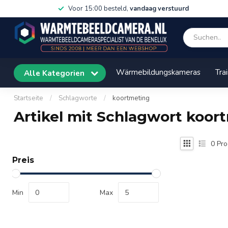
Voor 15:00 besteld,
vandaag verstuurd
Wärmebildungskameras
Tra
Alle Kategorien
Startseite
/
Schlagworte
/
koortmeting
Artikel mit Schlagwort koor
0
Pro
Preis
Min
Max