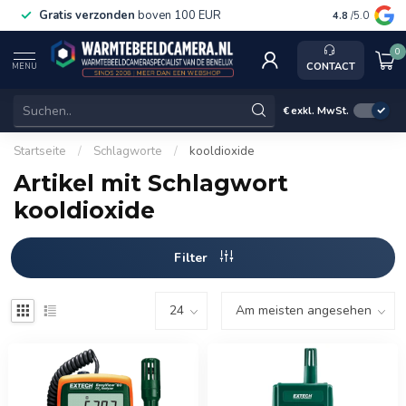
Gratis verzonden
boven 100 EUR
Service, k
4.8
/5.0
0
CONTACT
MENU
€
exkl. MwSt.
Startseite
/
Schlagworte
/
kooldioxide
Artikel mit Schlagwort
kooldioxide
Filter