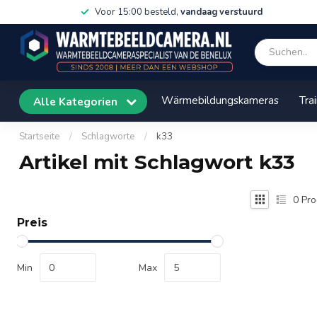
Voor 15:00 besteld,
vandaag verstuurd
Wärmebildungskameras
Tra
Alle Kategorien
Startseite
/
Schlagworte
/
k33
Artikel mit Schlagwort k33
0
Pro
Preis
Min
Max