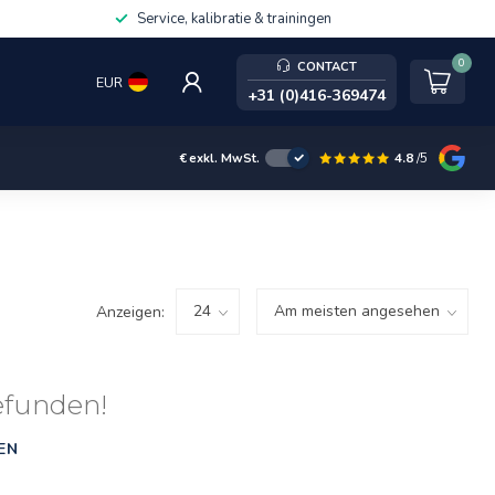
Service, kalibratie & trainingen
0
CONTACT
EUR
+31 (0)416-369474
4.8
/5
€
exkl. MwSt.
Anzeigen:
efunden!
EN