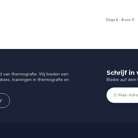
Zeige
1
-
0
von 0
Schrijf i
d van thermografie. Wij bieden een
Bleibe auf dem
vies, trainingen in thermografie en
V