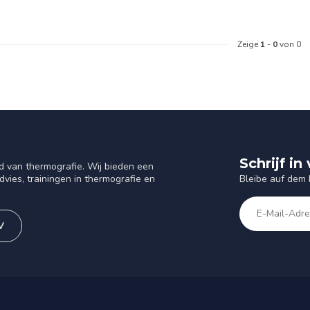
Zeige
1
-
0
von 0
Schrijf i
d van thermografie. Wij bieden een
Bleibe auf dem
vies, trainingen in thermografie en
V