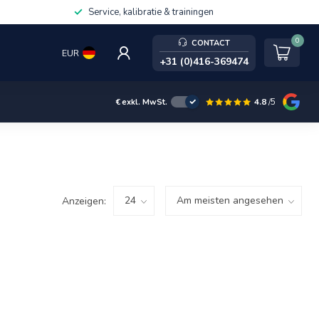
Service, kalibratie & trainingen
0
CONTACT
EUR
+31 (0)416-369474
4.8
/5
€
exkl. MwSt.
Anzeigen: