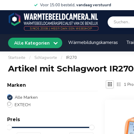
Voor 15:00 besteld,
vandaag verstuurd
Wärmebildungskameras
Tra
Alle Kategorien
Startseite
/
Schlagworte
/
IR270
Artikel mit Schlagwort IR270
1
Pro
Marken
Alle Marken
EXTECH
Preis