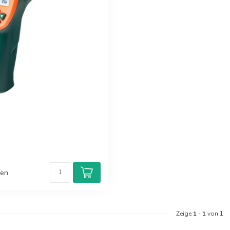
hen
Zeige
1
-
1
von 1