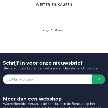
WEITER EINKAUFEN
Zeige
1
-
0
von 0
Schrijf in voor onze nieuwsbrief
Bleibe auf dem Laufenden mit unseren Newsletter-Angeboten
Meer dan een webshop
Warmtebeeldcamera.nl is dé specialist in de Benelux op het