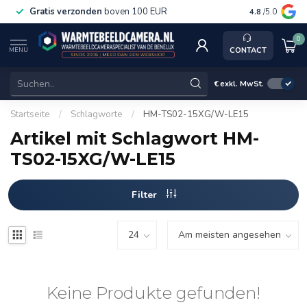
Gratis verzonden
boven 100 EUR
Service, ka
4.8
/5.0
0
CONTACT
MENU
€
exkl. MwSt.
Startseite
/
Schlagworte
/
HM-TS02-15XG/W-LE15
Artikel mit Schlagwort HM-
TS02-15XG/W-LE15
Filter
Keine Produkte gefunden!