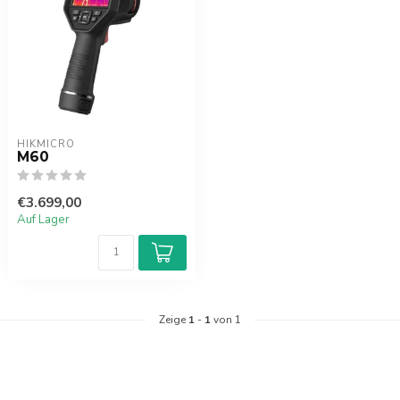
HIKMICRO
M60
€3.699,00
Auf Lager
Zeige
1
-
1
von 1