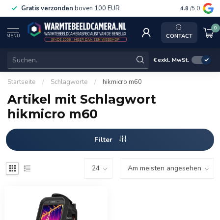
Gratis verzonden
boven 100 EUR
Service, k
4.8
/5.0
0
CONTACT
MENU
€
exkl. MwSt.
Startseite
/
Schlagworte
/
hikmicro m60
Artikel mit Schlagwort
hikmicro m60
Filter